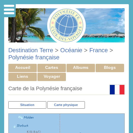
Destination Terre
>
Océanie
>
France
>
Polynésie française
Accueil
Cartes
Albums
Blogs
Liens
Voyager
Carte de la Polynésie française
Situation
Carte physique