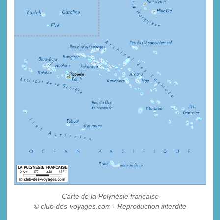
Carte de la Polynésie française
© club-des-voyages.com - Reproduction interdite