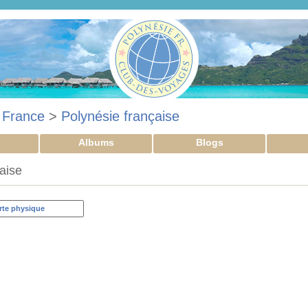
>
France
>
Polynésie française
Albums
Blogs
çaise
rte physique