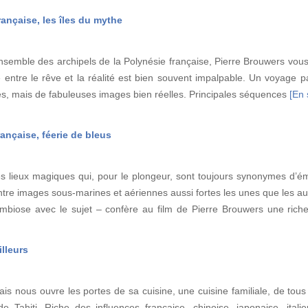
rançaise, les îles du mythe
nsemble des archipels de la Polynésie française, Pierre Brouwers vous p
 entre le rêve et la réalité est bien souvent impalpable. Un voyage p
es, mais de fabuleuses images bien réelles. Principales séquences
[En 
ançaise, féerie de bleus
es lieux magiques qui, pour le plongeur, sont toujours synonymes d’é
entre images sous-marines et aériennes aussi fortes les unes que les au
ymbiose avec le sujet – confère au film de Pierre Brouwers une ric
illeurs
s nous ouvre les portes de sa cuisine, une cuisine familiale, de tous le
 Tahiti. Riche des influences française, chinoise, japonaise, italie