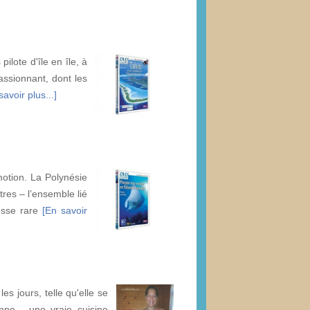
ilote d'île en île, à
assionnant, dont les
savoir plus...]
motion. La Polynésie
tres – l’ensemble lié
hesse rare
[En savoir
s jours, telle qu'elle se
nne... une vraie cuisine