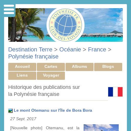
Destination Terre
>
Océanie
>
France
>
Polynésie française
Accueil
Cartes
Albums
Blogs
Liens
Voyager
Historique des publications sur
la Polynésie française
Le mont Otemanu sur l'île de Bora Bora
27 Sept. 2017
[Nouvelle photo] Otemanu, est la