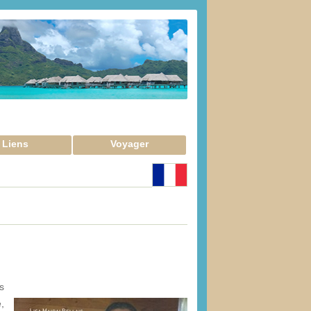
Liens
Voyager
s
,