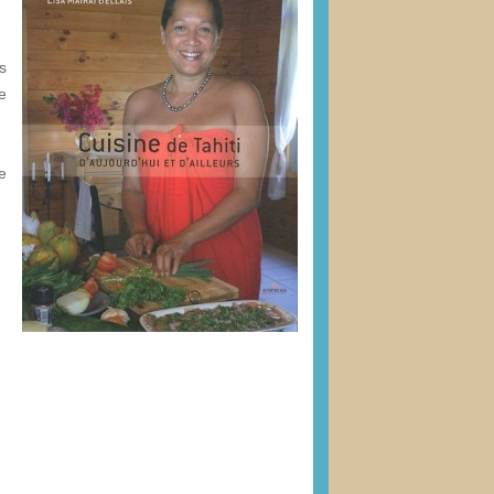
s
e
e