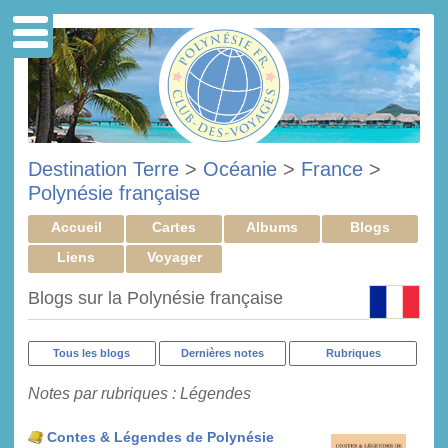
Destination Terre
>
Océanie
>
France
>
Polynésie française
Accueil
Cartes
Albums
Blogs
Liens
Voyager
Blogs sur la Polynésie française
Tous les blogs
Dernières notes
Rubriques
Notes par rubriques : Légendes
Contes & Légendes de Polynésie