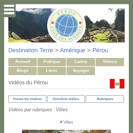
Destination Terre
>
Amérique
>
Pérou
Accueil
Pratique
Cartes
Videos
Blogs
Liens
Voyager
Vidéos du Pérou
Toutes les chaînes
Dernières vidéos
Rubriques
Vidéos par rubriques : Villes
Villes