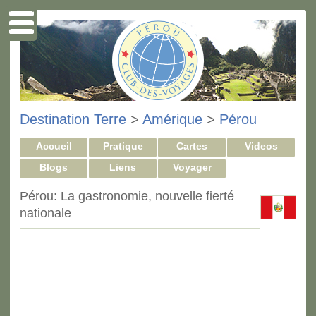
Destination Terre
>
Amérique
>
Pérou
Accueil
Pratique
Cartes
Videos
Blogs
Liens
Voyager
Pérou: La gastronomie, nouvelle fierté
nationale