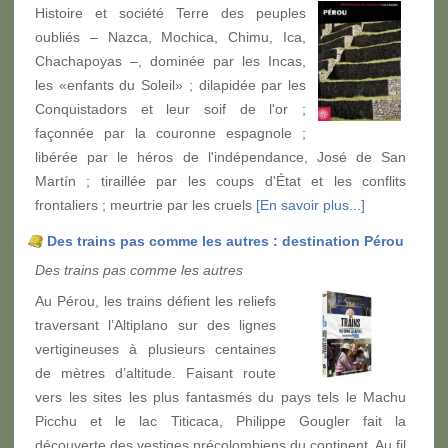
Histoire et société Terre des peuples
oubliés – Nazca, Mochica, Chimu, Ica,
Chachapoyas –, dominée par les Incas,
les «enfants du Soleil» ; dilapidée par les
Conquistadors et leur soif de l'or ;
façonnée par la couronne espagnole ;
libérée par le héros de l'indépendance, José de San
Martín ; tiraillée par les coups d'État et les conflits
frontaliers ; meurtrie par les cruels
[En savoir plus...]
Des trains pas comme les autres : destination Pérou
Des trains pas comme les autres
Au Pérou, les trains défient les reliefs
traversant l’Altiplano sur des lignes
vertigineuses à plusieurs centaines
de mètres d’altitude. Faisant route
vers les sites les plus fantasmés du pays tels le Machu
Picchu et le lac Titicaca, Philippe Gougler fait la
découverte des vestiges précolombiens du continent. Au fil