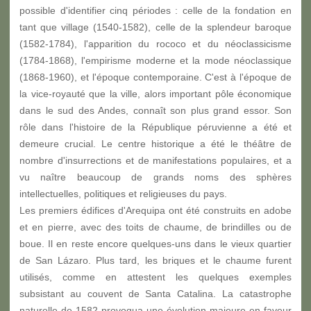
possible d'identifier cinq périodes : celle de la fondation en
tant que village (1540-1582), celle de la splendeur baroque
(1582-1784), l'apparition du rococo et du néoclassicisme
(1784-1868), l'empirisme moderne et la mode néoclassique
(1868-1960), et l'époque contemporaine. C'est à l'époque de
la vice-royauté que la ville, alors important pôle économique
dans le sud des Andes, connaît son plus grand essor. Son
rôle dans l'histoire de la République péruvienne a été et
demeure crucial. Le centre historique a été le théâtre de
nombre d'insurrections et de manifestations populaires, et a
vu naître beaucoup de grands noms des sphères
intellectuelles, politiques et religieuses du pays.
Les premiers édifices d'Arequipa ont été construits en adobe
et en pierre, avec des toits de chaume, de brindilles ou de
boue. Il en reste encore quelques-uns dans le vieux quartier
de San Lázaro. Plus tard, les briques et le chaume furent
utilisés, comme en attestent les quelques exemples
subsistant au couvent de Santa Catalina. La catastrophe
naturelle de 1582 provoqua une évolution majeure en faveur