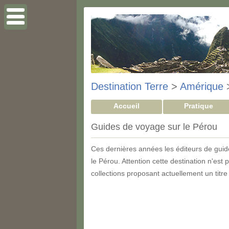
Destination Terre
>
Amérique
Accueil
Pratique
Guides de voyage sur le Pérou
Ces dernières années les éditeurs de guide
le Pérou. Attention cette destination n'es
collections proposant actuellement un titre