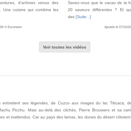
extures, d’arômes venus des
Savez-vous que le cacao de la f
. Une cuisine qui combine les
20 saveurs différentes ? Et q
des
[Suite...]
6:00 © Euronews
Ajoutée le 07/10/
Voir toutes les vidéos
ou entretient ses légendes, de Cuzco aux rivages du lac Titicaca, de
 Machu Picchu. Mais au-delà des clichés, Pierre Brouwers et sa cam
es et inattendus. Car au pays des lamas, les dunes du désert côtoient 