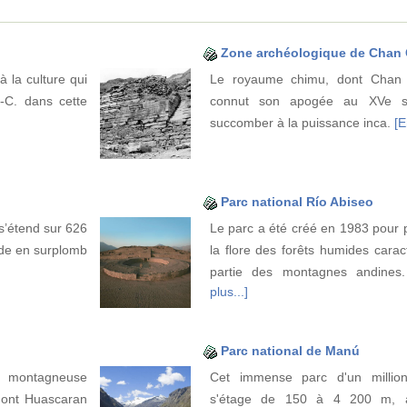
Zone archéologique de Chan
 la culture qui
Le royaume chimu, dont Chan C
-C. dans cette
connut son apogée au XVe si
succomber à la puissance inca.
[E
Parc national Río Abiseo
s’étend sur 626
Le parc a été créé en 1983 pour p
ide en surplomb
la flore des forêts humides carac
partie des montagnes andines
plus...]
Parc national de Manú
e montagneuse
Cet immense parc d'un million
mont Huascaran
s'étage de 150 à 4 200 m, a