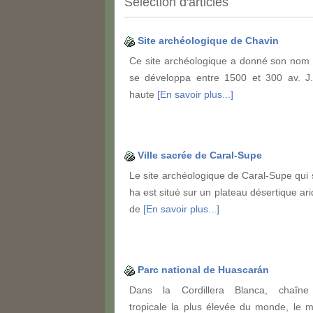
Sélection d'articles
Site archéologique de Chavin
Ce site archéologique a donné son nom à
se développa entre 1500 et 300 av. J.
haute
[En savoir plus...]
Ville sacrée de Caral-Supe
Le site archéologique de Caral-Supe qui 
ha est situé sur un plateau désertique ar
de
[En savoir plus...]
Parc national de Huascarán
Dans la Cordillera Blanca, chaîn
tropicale la plus élevée du monde, le 