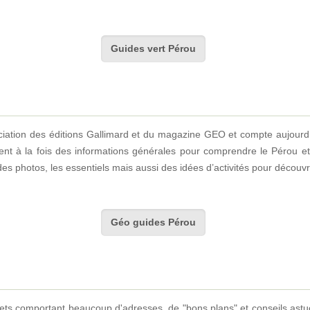
Guides vert Pérou
iation des éditions Gallimard et du magazine GEO et compte aujourd’h
nt à la fois des informations générales pour comprendre le Pérou et
, des photos, les essentiels mais aussi des idées d’activités pour déco
Géo guides Pérou
gets comportant beaucoup d'adresses, de "bons plans" et conseils astu