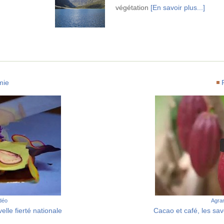
végétation
[En savoir plus...]
mie
idéo
Agran
lle fierté nationale
Cacao et café, les sa