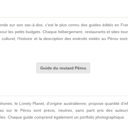
nde sur son sac-à-dos, c'est le plus connu des guides édités en Franc
 pour les petits budgets. Chaque hébergement, restaurants et sites touri
e culturel, l'histoire et la description des endroits visités au Pérou s
Guide du routard Pérou
nes, le Lonely Planet, d'origine australienne, propose quantité d'info
 au sur le Pérou sont précis, neutres, sans parti pris des auteur
fiables. Chaque guide comprend également un portfolio photographique.