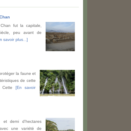
 Chan
han fut la capitale,
ècle, peu avant de
n savoir plus...]
rotéger la faune et
téristiques de cette
. Cette
[En savoir
 et demi d'hectares
vec une variété de