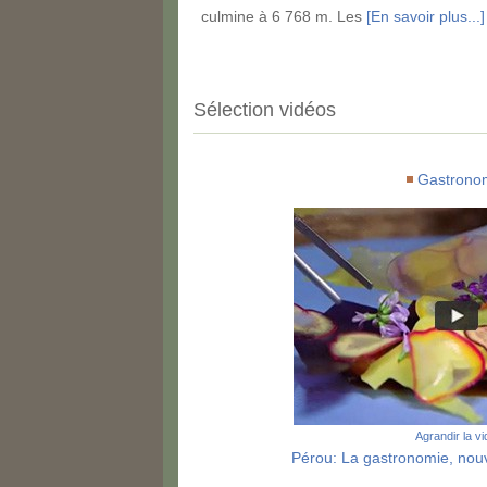
culmine à 6 768 m. Les
[En savoir plus...]
Sélection vidéos
Gastrono
Agrandir la v
Pérou: La gastronomie, nouve