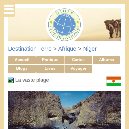
Destination Terre
>
Afrique
>
Niger
Accueil
Pratique
Cartes
Albums
Blogs
Liens
Voyager
La vaste plage