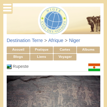
Destination Terre
>
Afrique
>
Niger
Accueil
Pratique
Cartes
Albums
Blogs
Liens
Voyager
Rupeste