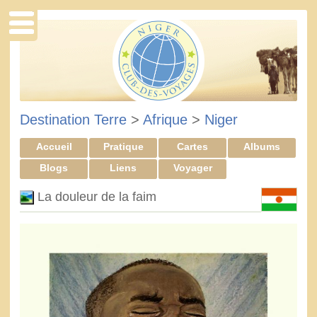
Destination Terre
>
Afrique
>
Niger
Accueil
Pratique
Cartes
Albums
Blogs
Liens
Voyager
La douleur de la faim