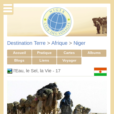
Destination Terre
>
Afrique
>
Niger
Accueil
Pratique
Cartes
Albums
Blogs
Liens
Voyager
l'Eau, le Sel, la Vie - 17