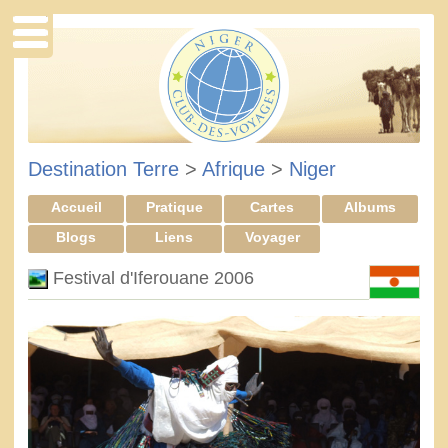
Destination Terre
>
Afrique
>
Niger
Accueil
Pratique
Cartes
Albums
Blogs
Liens
Voyager
Festival d'Iferouane 2006