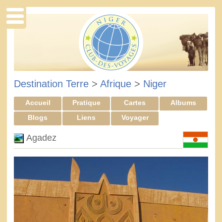
Destination Terre
>
Afrique
>
Niger
Accueil
Pratique
Cartes
Albums
Blogs
Liens
Voyager
Agadez