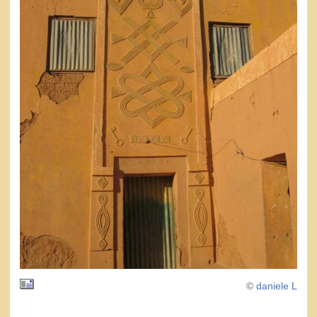
©
daniele L