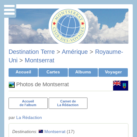
Destination Terre
>
Amérique
>
Royaume-
Uni
>
Montserrat
Accueil
Cartes
Albums
Voyager
Photos de Montserrat
Accueil
Carnet de
de l'album
La Rédaction
par
La Rédaction
Destinations
:
Montserrat
(17)