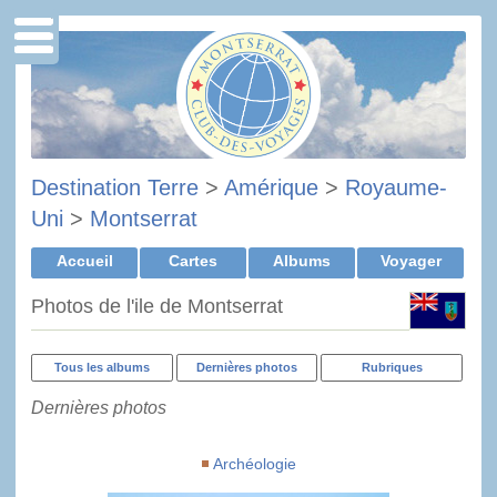
Destination Terre
>
Amérique
>
Royaume-
Uni
>
Montserrat
Accueil
Cartes
Albums
Voyager
Photos de l'ile de Montserrat
Tous les albums
Dernières photos
Rubriques
Dernières photos
Archéologie