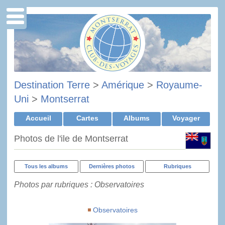
Destination Terre
>
Amérique
>
Royaume-
Uni
>
Montserrat
Accueil
Cartes
Albums
Voyager
Photos de l'ile de Montserrat
Tous les albums
Dernières photos
Rubriques
Photos par rubriques : Observatoires
Observatoires