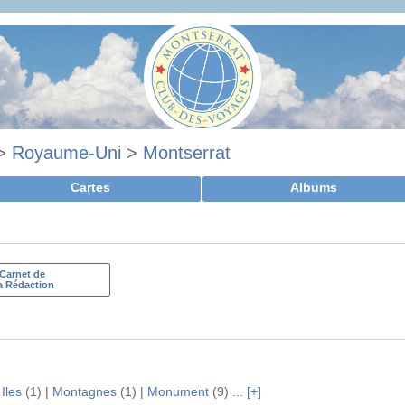
>
Royaume-Uni
>
Montserrat
Cartes
Albums
Carnet de
a Rédaction
|
Iles
(1) |
Montagnes
(1) |
Monument
(9) ...
[+]