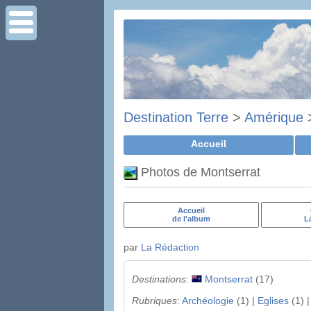
Destination Terre
>
Amérique
Accueil
Photos de Montserrat
Accueil
de l'album
L
par
La Rédaction
Destinations
:
Montserrat
(17)
Rubriques
:
Archéologie
(1) |
Eglises
(1) 