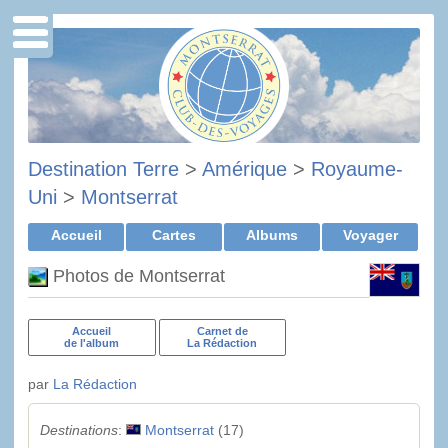
Destination Terre
>
Amérique
>
Royaume-
Uni
>
Montserrat
Accueil
Cartes
Albums
Voyager
Photos de Montserrat
Accueil
Carnet de
de l'album
La Rédaction
par
La Rédaction
Destinations
:
Montserrat
(17)