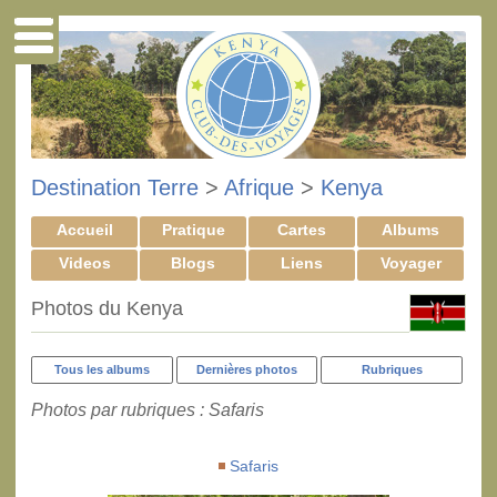
Destination Terre
>
Afrique
>
Kenya
Accueil
Pratique
Cartes
Albums
Videos
Blogs
Liens
Voyager
Photos du Kenya
Tous les albums
Dernières photos
Rubriques
Photos par rubriques : Safaris
Safaris