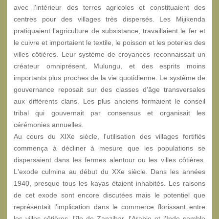
avec l'intérieur des terres agricoles et constituaient des
centres pour des villages très dispersés. Les Mijikenda
pratiquaient l'agriculture de subsistance, travaillaient le fer et
le cuivre et importaient le textile, le poisson et les poteries des
villes côtières. Leur système de croyances reconnaissait un
créateur omniprésent, Mulungu, et des esprits moins
importants plus proches de la vie quotidienne. Le système de
gouvernance reposait sur des classes d'âge transversales
aux différents clans. Les plus anciens formaient le conseil
tribal qui gouvernait par consensus et organisait les
cérémonies annuelles.
Au cours du XIXe siècle, l'utilisation des villages fortifiés
commença à décliner à mesure que les populations se
dispersaient dans les fermes alentour ou les villes côtières.
L'exode culmina au début du XXe siècle. Dans les années
1940, presque tous les kayas étaient inhabités. Les raisons
de cet exode sont encore discutées mais le potentiel que
représentait l'implication dans le commerce florissant entre
les villes côtières, l'île de Zanzibar, l'Arabie et l'Inde semble