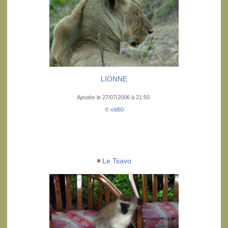
LIONNE
Ajoutée le 27/07/2006 à 21:50
©
xld60
Le Tsavo