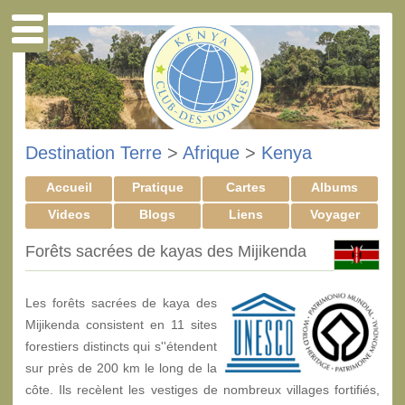
Destination Terre
>
Afrique
>
Kenya
Accueil
Pratique
Cartes
Albums
Videos
Blogs
Liens
Voyager
Forêts sacrées de kayas des Mijikenda
Les forêts sacrées de kaya des
Mijikenda consistent en 11 sites
forestiers distincts qui s''étendent
sur près de 200 km le long de la
côte. Ils recèlent les vestiges de nombreux villages fortifiés,