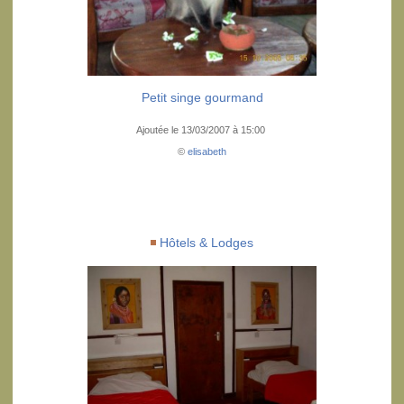
Petit singe gourmand
Ajoutée le 13/03/2007 à 15:00
©
elisabeth
Hôtels & Lodges