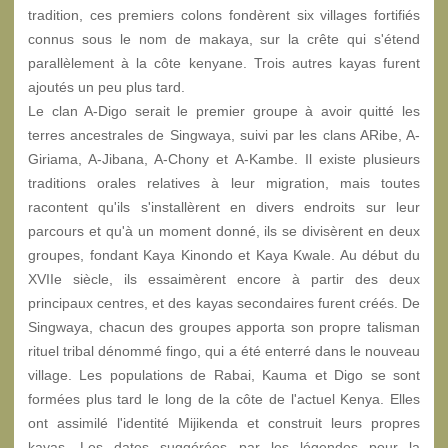
tradition, ces premiers colons fondèrent six villages fortifiés
connus sous le nom de makaya, sur la crête qui s'étend
parallèlement à la côte kenyane. Trois autres kayas furent
ajoutés un peu plus tard.
Le clan A-Digo serait le premier groupe à avoir quitté les
terres ancestrales de Singwaya, suivi par les clans ARibe, A-
Giriama, A-Jibana, A-Chony et A-Kambe. Il existe plusieurs
traditions orales relatives à leur migration, mais toutes
racontent qu'ils s'installèrent en divers endroits sur leur
parcours et qu'à un moment donné, ils se divisèrent en deux
groupes, fondant Kaya Kinondo et Kaya Kwale. Au début du
XVIIe siècle, ils essaimèrent encore à partir des deux
principaux centres, et des kayas secondaires furent créés. De
Singwaya, chacun des groupes apporta son propre talisman
rituel tribal dénommé fingo, qui a été enterré dans le nouveau
village. Les populations de Rabai, Kauma et Digo se sont
formées plus tard le long de la côte de l'actuel Kenya. Elles
ont assimilé l'identité Mijikenda et construit leurs propres
kayas. Les dates suggérées par les légendes pour la