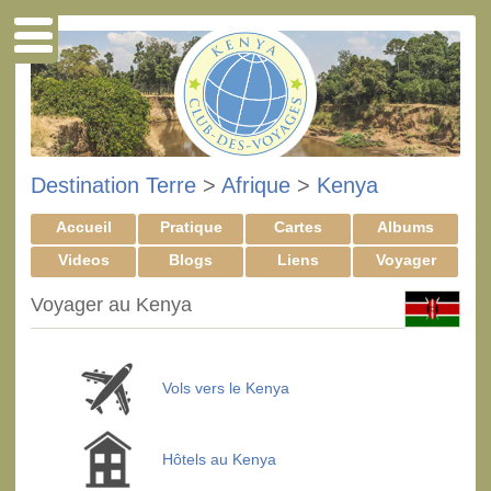
Destination Terre
>
Afrique
>
Kenya
Accueil
Pratique
Cartes
Albums
Videos
Blogs
Liens
Voyager
Voyager au Kenya
Vols vers le Kenya
Hôtels au Kenya