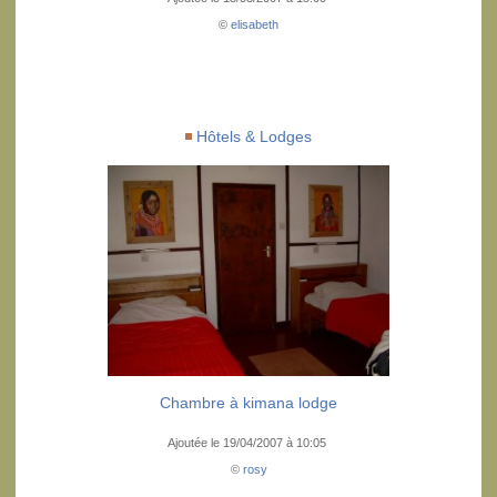
©
elisabeth
Hôtels & Lodges
Chambre à kimana lodge
Ajoutée le 19/04/2007 à 10:05
©
rosy