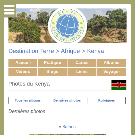
Destination Terre
>
Afrique
>
Kenya
Accueil
Pratique
Cartes
Albums
Videos
Blogs
Liens
Voyager
Photos du Kenya
Tous les albums
Dernières photos
Rubriques
Dernières photos
Safaris