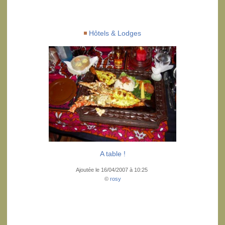
Hôtels & Lodges
A table !
Ajoutée le 16/04/2007 à 10:25
©
rosy