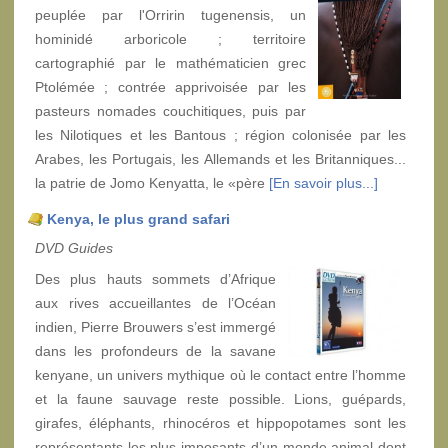
peuplée par l'Orririn tugenensis, un
hominidé arboricole ; territoire
cartographié par le mathématicien grec
Ptolémée ; contrée apprivoisée par les
pasteurs nomades couchitiques, puis par
les Nilotiques et les Bantous ; région colonisée par les
Arabes, les Portugais, les Allemands et les Britanniques...
la patrie de Jomo Kenyatta, le «père
[En savoir plus...]
Kenya, le plus grand safari
DVD Guides
Des plus hauts sommets d’Afrique
aux rives accueillantes de l’Océan
indien, Pierre Brouwers s’est immergé
dans les profondeurs de la savane
kenyane, un univers mythique où le contact entre l’homme
et la faune sauvage reste possible. Lions, guépards,
girafes, éléphants, rhinocéros et hippopotames sont les
représentants les plus imposants d’un monde animal dont