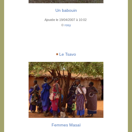
Un babouin
Ajoutée le 19/04/2007 à 10:02
©
rosy
Le Tsavo
Femmes Masaï