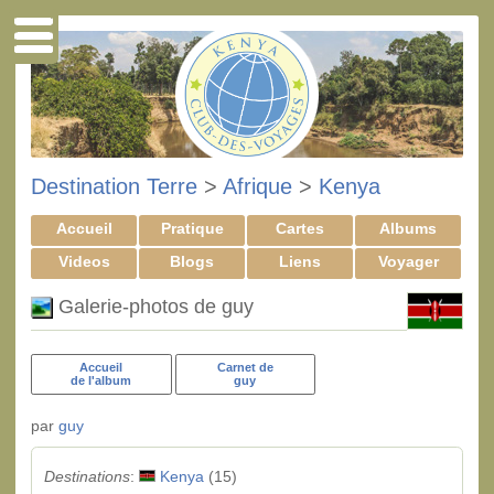
Destination Terre
>
Afrique
>
Kenya
Accueil
Pratique
Cartes
Albums
Videos
Blogs
Liens
Voyager
Galerie-photos de guy
Accueil
Carnet de
de l'album
guy
par
guy
Destinations
:
Kenya
(15)