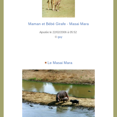
Maman et Bébé Girafe - Masai Mara
Ajoutée le 22/02/2006 à 05:52
©
guy
Le Masai Mara