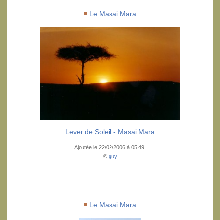
Le Masai Mara
Lever de Soleil - Masai Mara
Ajoutée le 22/02/2006 à 05:49
©
guy
Le Masai Mara