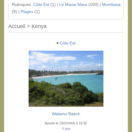
Rubriques
:
Côte Est
(1) |
Le Masai Mara
(100) |
Mombasa
(9) |
Plages
(1)
Accueil > Kenya
Côte Est
Watamu Baech
Ajoutée le 19/02/2006 à 19:36
©
guy