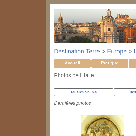
Destination Terre
>
Europe
>
I
Accueil
Pratique
Photos de l'Italie
Tous les albums
Der
Dernières photos