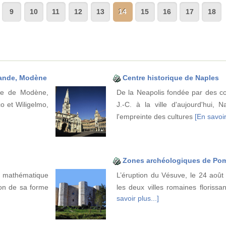
9
10
11
12
13
14
15
16
17
18
Grande, Modène
Centre historique de Naples
cle de Modène,
De la Neapolis fondée par des co
o et Wiligelmo,
J.-C. à la ville d'aujourd'hui, 
l'empreinte des cultures
[En savoir
Zones archéologiques de Pom
r mathématique
L’éruption du Vésuve, le 24 août 
ion de sa forme
les deux villes romaines floriss
savoir plus...]