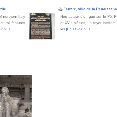
rdie
Ferrare, ville de la Renaissan
 northern Italy
Née autour d'un gué sur le Pô, F
ctural features
et XVIe siècles, un foyer intellectu
r plus...]
les
[En savoir plus...]
s