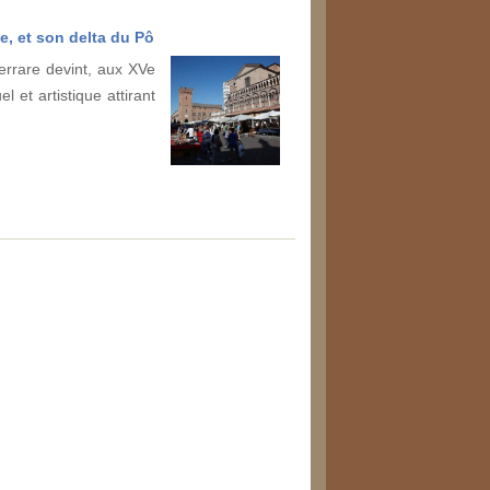
ce, et son delta du Pô
errare devint, aux XVe
el et artistique attirant