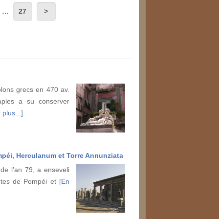
…
27
lons grecs en 470 av.
Naples a su conserver
 plus...]
péi, Herculanum et Torre Annunziata
de l’an 79, a enseveli
antes de Pompéi et
[En