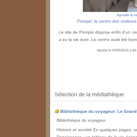
Agrandir la v
Pompéi: le centre des visiteur
Le site de Pompéi dispose enfin d’un centr
a eu la vie dure. Le centre avait été b
Ajoutée le 04/05/2016 à 0
Sélection de la médiathèque
Bibliothèque du voyageur: Le Grand
Bibliothèque du voyageur
Histoire et société En quelques pages, une
Renaissance ; un tableau de la vie économ