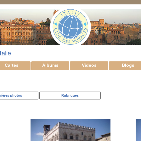
talie
Cartes
Albums
Videos
Blogs
nières photos
Rubriques