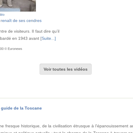
idéo
s renaît de ses cendres
e de visiteurs. Il faut dire qu’il
ombardé en 1943 avant
[Suite...]
6:00 © Euronews
Voir toutes les vidéos
 guide de la Toscane
 fresque historique, de la civilisation étrusque à l'épanouissement arti
ique et politique actuelle ; tout le charme de la Toscane à travers se