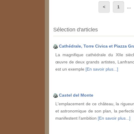
1
…
Sélection d'articles
Cathédrale, Torre Civica et Piazza 
La magnifique cathédrale du XIIe siè
œuvre de deux grands artistes, Lanfranc
est un exemple
[En savoir plus...]
Castel del Monte
L'emplacement de ce château, la rigueu
et astronomique de son plan, la perfect
manifestent l'ambition
[En savoir plus...]