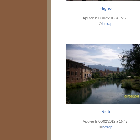
Fligno
Ajoutée le 06/02/2012 à 15:50
©
befrap
Rieti
Ajoutée le 06/02/2012 à 15:47
©
befrap