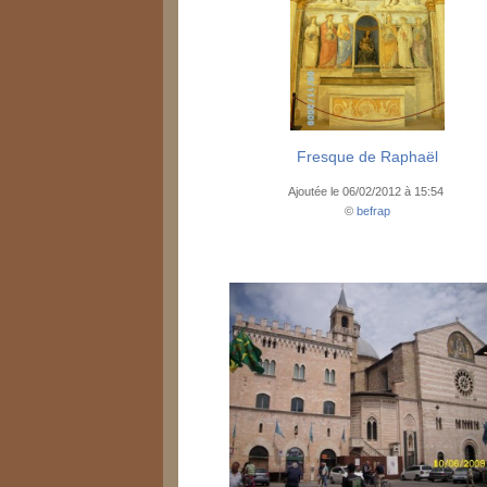
Fresque de Raphaël
Ajoutée le 06/02/2012 à 15:54
©
befrap