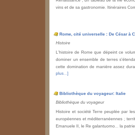
vins et de sa gastronomie. Itinéraires Co
Rome, cité universelle : De César à Ca
Histoire
L'histoire de Rome que dépeint ce volum
dominer un ensemble de terres s'étendant
cette domination de manière assez durab
plus...]
Bibliothèque du voyageur: Italie
Bibliothèque du voyageur
Histoire et société Terre peuplée par le
européennes et méditerranéennes ; territo
Emanuele II, le Re galantuomo... la patr