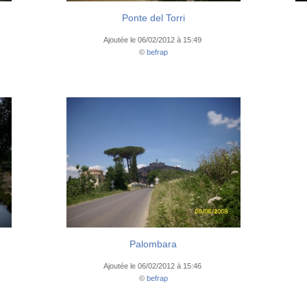
Ponte del Torri
Ajoutée le 06/02/2012 à 15:49
©
befrap
Palombara
Ajoutée le 06/02/2012 à 15:46
©
befrap