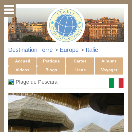
Destination Terre
>
Europe
>
Italie
Accueil
Pratique
Cartes
Albums
Videos
Blogs
Liens
Voyager
Plage de Pescara