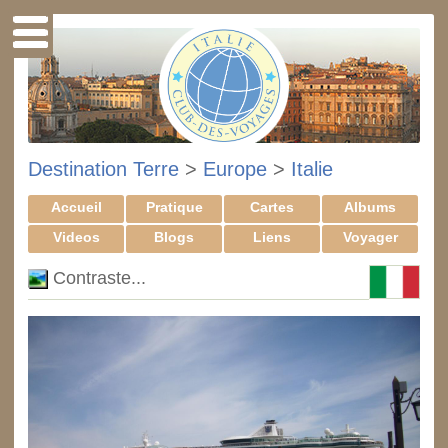
Destination Terre
>
Europe
>
Italie
Accueil
Pratique
Cartes
Albums
Videos
Blogs
Liens
Voyager
Contraste...