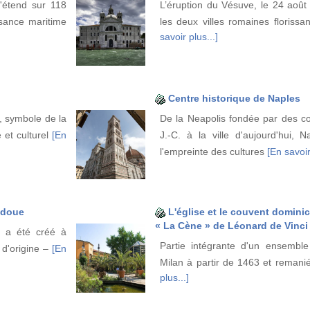
s'étend sur 118
L’éruption du Vésuve, le 24 août 
ssance maritime
les deux villes romaines floriss
savoir plus...]
Centre historique de Naples
, symbole de la
De la Neapolis fondée par des co
 et culturel
[En
J.-C. à la ville d'aujourd'hui, 
l'empreinte des cultures
[En savoir
adoue
L'église et le couvent dominic
« La Cène » de Léonard de Vinci
e a été créé à
Partie intégrante d'un ensemble 
 d'origine –
[En
Milan à partir de 1463 et remanié
plus...]