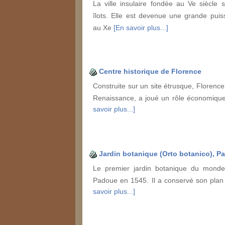
La ville insulaire fondée au Ve siècle 
îlots. Elle est devenue une grande pui
au Xe
[En savoir plus...]
Centre historique de Florence
Construite sur un site étrusque, Florence
Renaissance, a joué un rôle économique
savoir plus...]
Jardin botanique (Orto botanico), P
Le premier jardin botanique du mond
Padoue en 1545. Il a conservé son plan
savoir plus...]