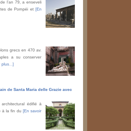
de l’an 79, a enseveli
antes de Pompéi et
[En
lons grecs en 470 av.
Naples a su conserver
 plus...]
ain de Santa Maria delle Grazie avec
architectural édifié à
 à la fin du
[En savoir