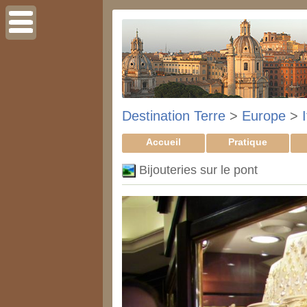
Destination Terre
>
Europe
>
I
Accueil
Pratique
Bijouteries sur le pont