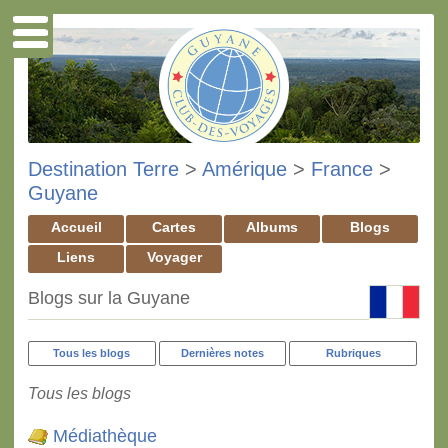
Destination Terre
>
Amérique
>
France
>
Guyane
Accueil
Cartes
Albums
Blogs
Liens
Voyager
Blogs sur la Guyane
Tous les blogs
Dernières notes
Rubriques
Tous les blogs
Médiathèque