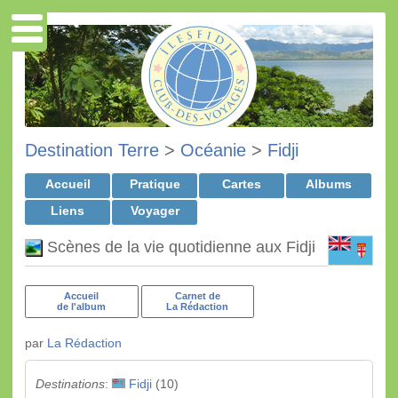
Destination Terre
>
Océanie
>
Fidji
Accueil
Pratique
Cartes
Albums
Liens
Voyager
Scènes de la vie quotidienne aux Fidji
Accueil
Carnet de
de l'album
La Rédaction
par
La Rédaction
Destinations
:
Fidji
(10)