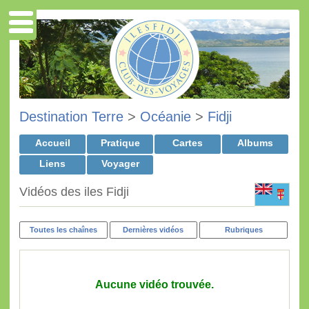
Destination Terre
>
Océanie
>
Fidji
Accueil
Pratique
Cartes
Albums
Liens
Voyager
Vidéos des iles Fidji
Toutes les chaînes
Dernières vidéos
Rubriques
Aucune vidéo trouvée.