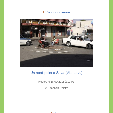
Vie quotidienne
Un rond-point à Suva (Vita Levu)
Ajoutée le 18/09/2015 à 19:02
© Stephan Roletto