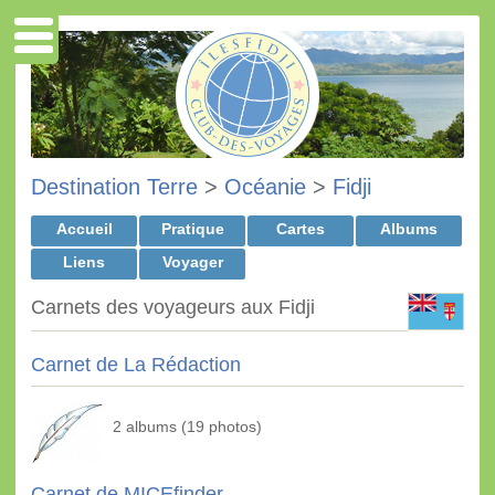
Destination Terre
>
Océanie
>
Fidji
Accueil
Pratique
Cartes
Albums
Liens
Voyager
Carnets des voyageurs aux Fidji
Carnet de La Rédaction
2 albums (19 photos)
Carnet de MICEfinder