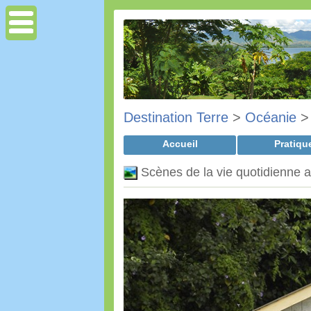
Destination Terre
>
Océanie
Accueil
Pratiqu
Scènes de la vie quotidienne au