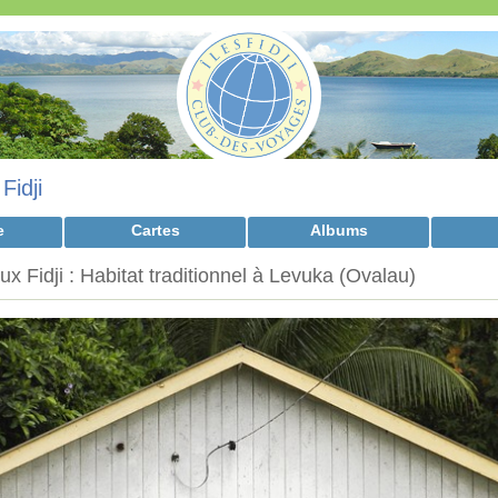
>
Fidji
e
Cartes
Albums
x Fidji : Habitat traditionnel à Levuka (Ovalau)