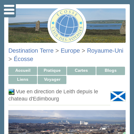
Destination Terre
>
Europe
>
Royaume-Uni
>
Écosse
Accueil
Pratique
Cartes
Blogs
Liens
Voyager
Vue en direction de Leith depuis le
chateau d'Edimbourg