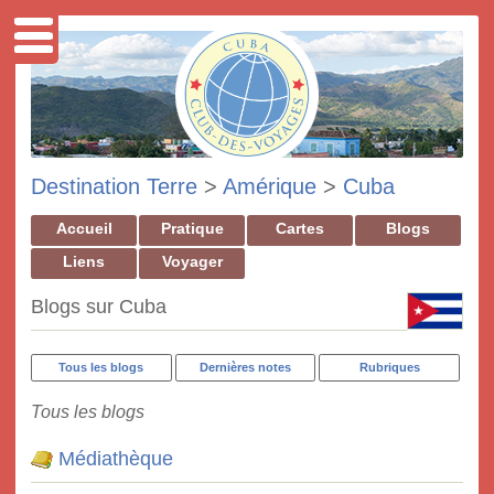
Destination Terre
>
Amérique
>
Cuba
Accueil
Pratique
Cartes
Blogs
Liens
Voyager
Blogs sur Cuba
Tous les blogs
Dernières notes
Rubriques
Tous les blogs
Médiathèque