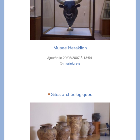
Musee Heraklion
Ajoutée le 29/05/2007 à 13:54
©
murielcrete
Sites archéologiques