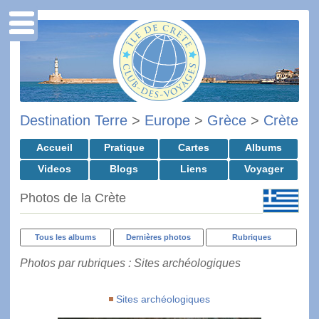
Destination Terre
>
Europe
>
Grèce
>
Crète
Accueil
Pratique
Cartes
Albums
Videos
Blogs
Liens
Voyager
Photos de la Crète
Tous les albums
Dernières photos
Rubriques
Photos par rubriques : Sites archéologiques
Sites archéologiques