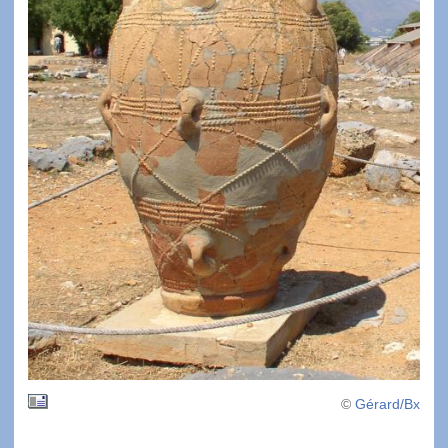
©
Gérard/Bx