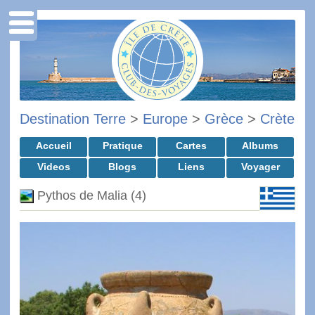
Destination Terre
>
Europe
>
Grèce
>
Crète
Accueil
Pratique
Cartes
Albums
Videos
Blogs
Liens
Voyager
Pythos de Malia (4)