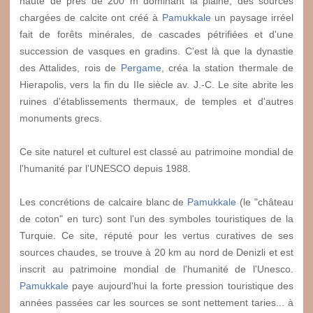
haute de près de 200 m dominant la plaine, des sources
chargées de calcite ont créé à
Pamukkale
un paysage irréel
fait de forêts minérales, de cascades pétrifiées et d'une
succession de vasques en gradins. C'est là que la dynastie
des Attalides, rois de
Pergame
, créa la station thermale de
Hierapolis, vers la fin du II
e
siècle av. J.-C. Le site abrite les
ruines d'établissements thermaux, de temples et d'autres
monuments grecs.
Ce site naturel et culturel est classé au patrimoine mondial de
l'humanité par l'UNESCO depuis 1988.
Les concrétions de calcaire blanc de
Pamukkale
(le "château
de coton" en turc) sont l'un des symboles touristiques de la
Turquie. Ce site, réputé pour les vertus curatives de ses
sources chaudes, se trouve à 20 km au nord de Denizli et est
inscrit au patrimoine mondial de l'humanité de l'Unesco.
Pamukkale
paye aujourd'hui la forte pression touristique des
années passées car les sources se sont nettement taries... à