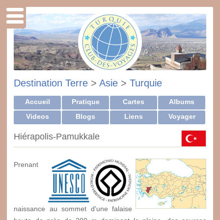
Destination Terre
>
Asie
>
Turquie
Accueil
Pratique
Cartes
Albums
Videos
Blogs
Liens
Voyager
Hiérapolis-Pamukkale
Prenant
naissance au sommet d'une falaise