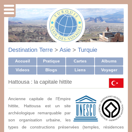
Destination Terre
>
Asie
>
Turquie
Accueil
Pratique
Cartes
Albums
Videos
Blogs
Liens
Voyager
Hattousa : la capitale hittite
Ancienne capitale de l'Empire
hittite, Hattousa est un site
archéologique remarquable par
son organisation urbaine, les
types de constructions préservées (temples, résidences