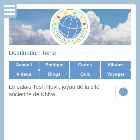
Destination Terre
Accueil
Pratique
Cartes
Albums
Videos
Blogs
Quiz
Voyager
Le palais Tosh Hovli, joyau de la cité
ancienne de Khiva