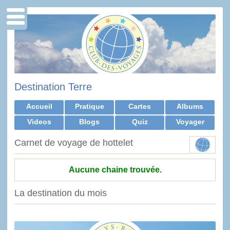
Destination Terre
Accueil
Pratique
Cartes
Albums
Videos
Blogs
Quiz
Voyager
Carnet de voyage de hottelet
Aucune chaine trouvée.
La destination du mois