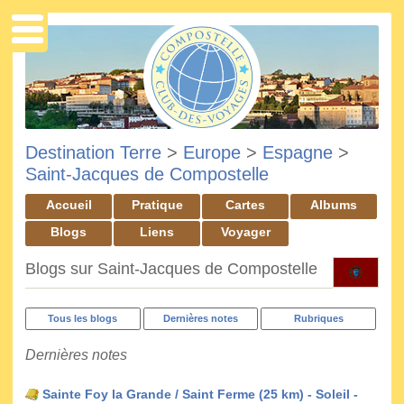
Destination Terre
>
Europe
>
Espagne
>
Saint-Jacques de Compostelle
Accueil
Pratique
Cartes
Albums
Blogs
Liens
Voyager
Blogs sur Saint-Jacques de Compostelle
Tous les blogs
Dernières notes
Rubriques
Dernières notes
Sainte Foy la Grande / Saint Ferme (25 km) - Soleil -