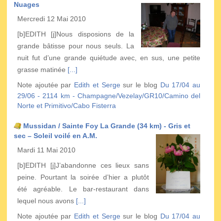
Nuages
Mercredi 12 Mai 2010
[b]EDITH [j]Nous disposions de la
grande bâtisse pour nous seuls. La
nuit fut d’une grande quiétude avec, en sus, une petite
grasse matinée
[...]
Note ajoutée par
Edith et Serge
sur le blog
Du 17/04 au
29/06 - 2114 km - Champagne/Vezelay/GR10/Camino del
Norte et Primitivo/Cabo Fisterra
Mussidan / Sainte Foy La Grande (34 km) - Gris et
sec – Soleil voilé en A.M.
Mardi 11 Mai 2010
[b]EDITH [j]J’abandonne ces lieux sans
peine. Pourtant la soirée d’hier a plutôt
été agréable. Le bar-restaurant dans
lequel nous avons
[...]
Note ajoutée par
Edith et Serge
sur le blog
Du 17/04 au