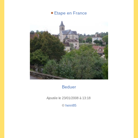
Etape en France
Beduer
Ajoutée le 23/01/2008 à 13:18
©
henri85