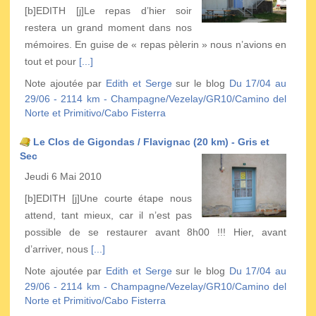
[b]EDITH [j]Le repas d’hier soir
restera un grand moment dans nos
mémoires. En guise de « repas pèlerin » nous n’avions en
tout et pour
[...]
Note ajoutée par
Edith et Serge
sur le blog
Du 17/04 au
29/06 - 2114 km - Champagne/Vezelay/GR10/Camino del
Norte et Primitivo/Cabo Fisterra
Le Clos de Gigondas / Flavignac (20 km) - Gris et
Sec
Jeudi 6 Mai 2010
[b]EDITH [j]Une courte étape nous
attend, tant mieux, car il n’est pas
possible de se restaurer avant 8h00 !!! Hier, avant
d’arriver, nous
[...]
Note ajoutée par
Edith et Serge
sur le blog
Du 17/04 au
29/06 - 2114 km - Champagne/Vezelay/GR10/Camino del
Norte et Primitivo/Cabo Fisterra