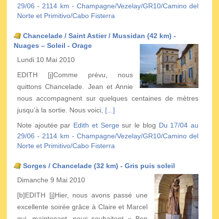
29/06 - 2114 km - Champagne/Vezelay/GR10/Camino del
Norte et Primitivo/Cabo Fisterra
Chancelade / Saint Astier / Mussidan (42 km) -
Nuages – Soleil - Orage
Lundi 10 Mai 2010
EDITH [j]Comme prévu, nous
quittons Chancelade. Jean et Annie
nous accompagnent sur quelques centaines de mètres
jusqu’à la sortie. Nous voici,
[...]
Note ajoutée par
Edith et Serge
sur le blog
Du 17/04 au
29/06 - 2114 km - Champagne/Vezelay/GR10/Camino del
Norte et Primitivo/Cabo Fisterra
Sorges / Chancelade (32 km) - Gris puis soleil
Dimanche 9 Mai 2010
[b]EDITH [j]Hier, nous avons passé une
excellente soirée grâce à Claire et Marcel
qui, maintenant, nous souhaitent « Bon