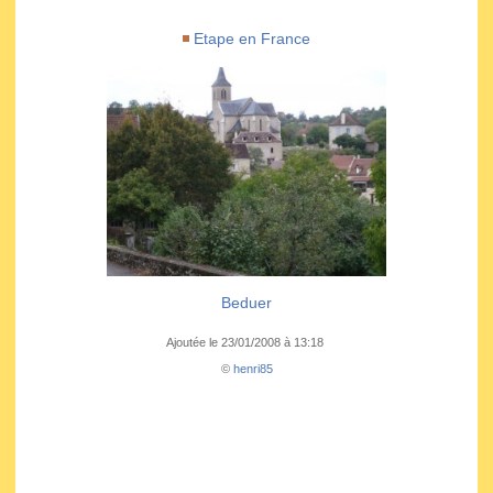
Etape en France
Beduer
Ajoutée le 23/01/2008 à 13:18
©
henri85