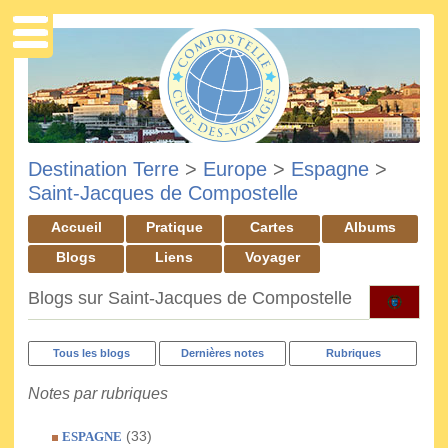
Destination Terre
>
Europe
>
Espagne
>
Saint-Jacques de Compostelle
Accueil
Pratique
Cartes
Albums
Blogs
Liens
Voyager
Blogs sur Saint-Jacques de Compostelle
Tous les blogs
Dernières notes
Rubriques
Notes par rubriques
(33)
ESPAGNE