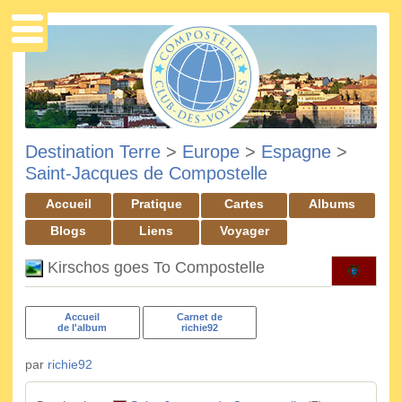
Destination Terre
>
Europe
>
Espagne
>
Saint-Jacques de Compostelle
Accueil
Pratique
Cartes
Albums
Blogs
Liens
Voyager
Kirschos goes To Compostelle
Accueil
Carnet de
de l'album
richie92
par
richie92