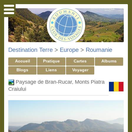
Destination Terre
>
Europe
>
Roumanie
Accueil
Pratique
Cartes
Albums
Blogs
Liens
Voyager
Paysage de Bran-Rucar, Monts Piatra
Craiului