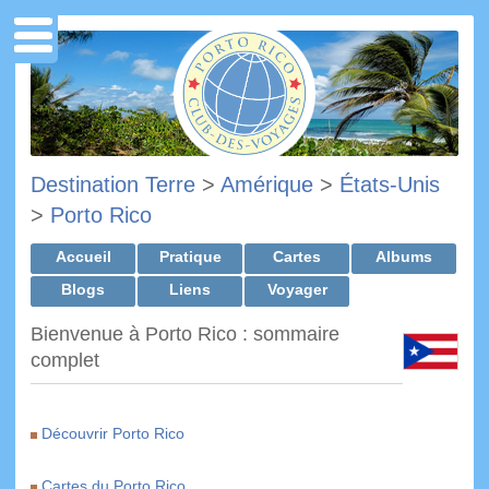
Destination Terre
>
Amérique
>
États-Unis
>
Porto Rico
Accueil
Pratique
Cartes
Albums
Blogs
Liens
Voyager
Bienvenue à Porto Rico : sommaire
complet
Découvrir Porto Rico
Cartes du Porto Rico