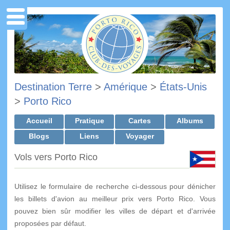
Destination Terre
>
Amérique
>
États-Unis
>
Porto Rico
Accueil
Pratique
Cartes
Albums
Blogs
Liens
Voyager
Vols vers Porto Rico
Utilisez le formulaire de recherche ci-dessous pour dénicher
les billets d'avion au meilleur prix vers Porto Rico. Vous
pouvez bien sûr modifier les villes de départ et d'arrivée
proposées par défaut.