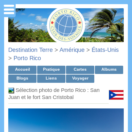
Destination Terre
>
Amérique
>
États-Unis
>
Porto Rico
Accueil
Pratique
Cartes
Albums
Blogs
Liens
Voyager
Sélection photo de Porto Rico : San
Juan et le fort San Cristobal