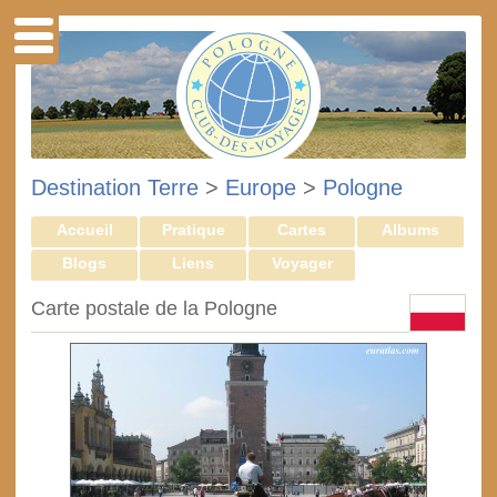
Destination Terre
>
Europe
>
Pologne
Accueil
Pratique
Cartes
Albums
Blogs
Liens
Voyager
Carte postale de la Pologne